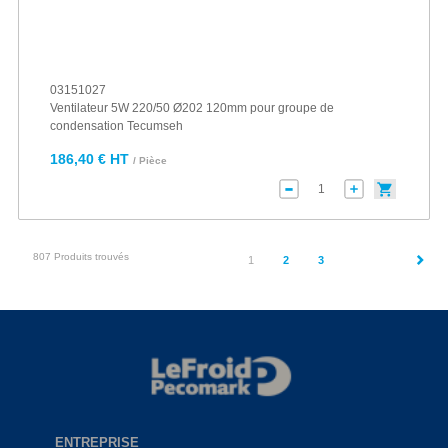
03151027
Ventilateur 5W 220/50 Ø202 120mm pour groupe de
condensation Tecumseh
186,40 € HT
/ Pièce
807 Produits trouvés
(current)
1
2
3
ENTREPRISE