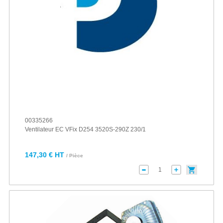
00335266
Ventilateur EC VFix D254 3520S-290Z 230/1
147,30 € HT
/ Pièce