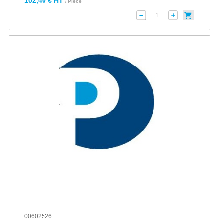
102,40 € HT
/ Pièce
00602526