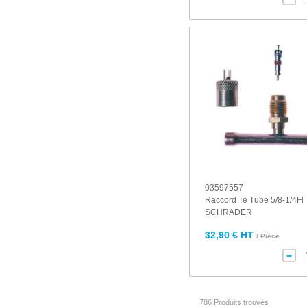
03597557
Raccord Te Tube 5/8-1/4Fl
SCHRADER
32,90 € HT
/ Pièce
786 Produits trouvés