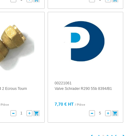
00221061
4 2 Ecrous Tourn
Valve Schrader R290 55b 8394/B1
7,70 € HT
/ Pièce
/ Pièce