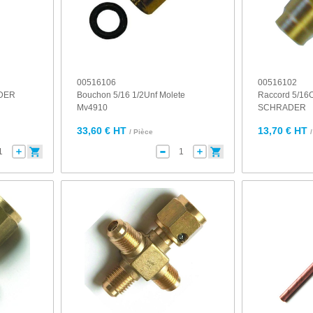
00516106
00516102
ADER
Bouchon 5/16 1/2Unf Molete
Raccord 5/16O
Mv4910
SCHRADER
33,60 € HT
13,70 € HT
/ Pièce