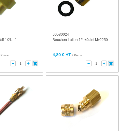
00580024
df-1/2Unf
Bouchon Laiton 1/4 +Joint Mv2250
4,80 € HT
/ Pièce
/ Pièce