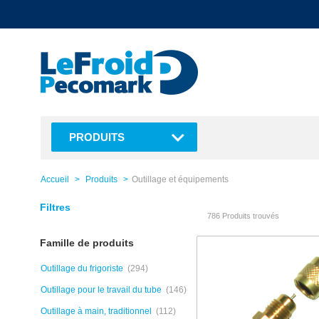
text.skipToContent
text.skipToNavigation
PRODUITS
Accueil
Produits
Outillage et équipements
Filtres
786 Produits trouvés
Famille de produits
Outillage du frigoriste
(294)
Outillage pour le travail du tube
(146)
Outillage à main, traditionnel
(112)