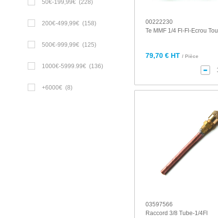
50€-199,99€
(228)
00222230
200€-499,99€
(158)
Te MMF 1/4 Fl-Fl-Ecrou To
500€-999,99€
(125)
79,70 € HT
/ Pièce
1000€-5999.99€
(136)
+6000€
(8)
03597566
Raccord 3/8 Tube-1/4Fl