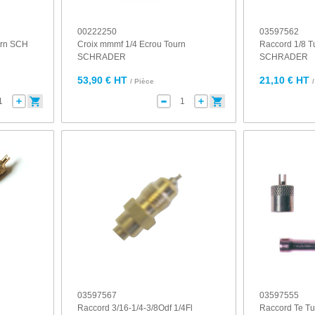
00222250
03597562
urn SCH
Croix mmmf 1/4 Ecrou Tourn
Raccord 1/8 T
SCHRADER
SCHRADER
53,90 € HT
21,10 € HT
/ Pièce
03597567
03597555
Raccord 3/16-1/4-3/8Odf 1/4Fl
Raccord Te Tu