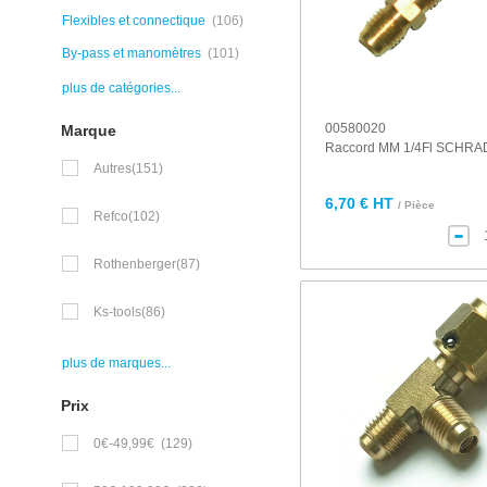
Flexibles et connectique
(106)
By-pass et manomètres
(101)
plus de catégories...
00580020
Marque
Raccord MM 1/4Fl SCHR
Autres
(151)
6,70 € HT
/ Pièce
Refco
(102)
Rothenberger
(87)
Ks-tools
(86)
plus de marques...
Prix
0€-49,99€
(129)