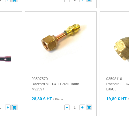
03597570
03598110
Raccord MF 1/4Fl Ecrou Tourn
Raccord FF 1/
Mv2597
Lai/Cu
28,30 € HT
19,80 € HT
/ Pièce