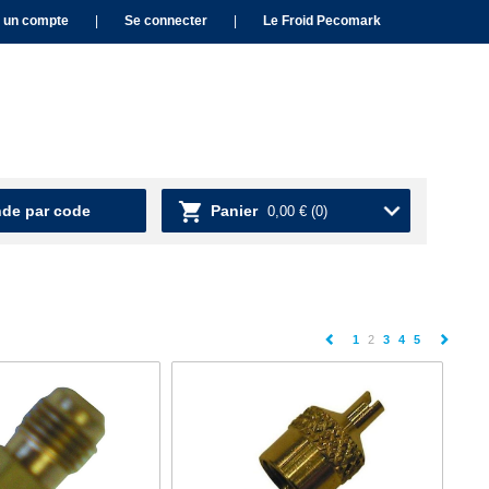
 un compte
|
Se connecter
|
Le Froid Pecomark
e par code
Panier
0,00 €
(0)
(current)
1
2
3
4
5