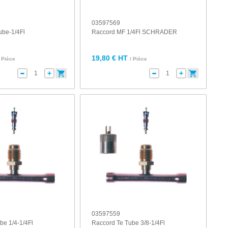
03597569
ube-1/4Fl
Raccord MF 1/4Fl SCHRADER
19,80 € HT
/ Pièce
/ Pièce
03597559
be 1/4-1/4Fl
Raccord Te Tube 3/8-1/4Fl