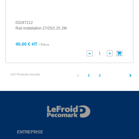
03287212
Rail installation 27/25/1.25 2M
40,00 € HT
/ Pièce
102 Produits trouvés
(current)
1
2
3
ENTREPRISE