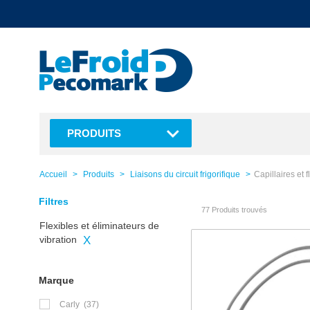
text.skipToContent
text.skipToNavigation
PRODUITS
Accueil
Produits
Liaisons du circuit frigorifique
Capillaires et f
Filtres
77 Produits trouvés
Flexibles et éliminateurs de
vibration
X
Marque
Carly
(37)