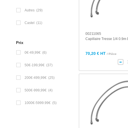
Autres
(29)
Castel
(11)
00211065
Capillaire Tresse 1/4 0.9m 
Prix
0€-49,99€
(6)
70,20 € HT
/ Pièce
50€-199,99€
(37)
200€-499,99€
(25)
500€-999,99€
(4)
1000€-5999.99€
(5)