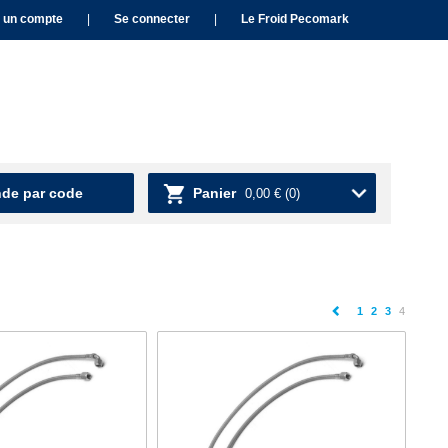
 un compte
|
Se connecter
|
Le Froid Pecomark
e par code
Panier
0,00 €
(0)
(current)
1
2
3
4