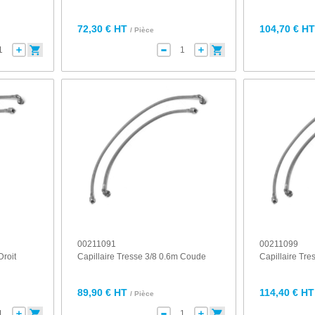
72,30 € HT
104,70 € H
/ Pièce
00211091
00211099
Droit
Capillaire Tresse 3/8 0.6m Coude
Capillaire Tr
89,90 € HT
114,40 € HT
/ Pièce