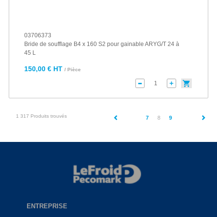
03706373
Bride de soufflage B4 x 160 S2 pour gainable ARYG/T 24 à
45 L
150,00 € HT
/ Pièce
1 317 Produits trouvés
(current)
7
8
9
ENTREPRISE