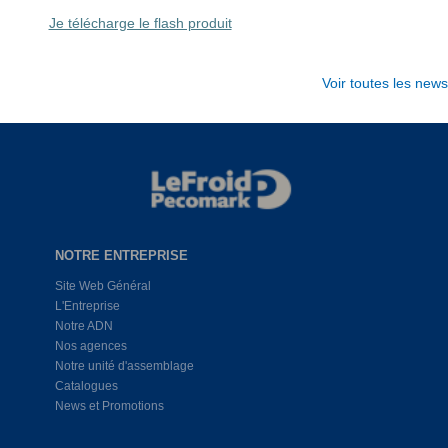
Je télécharge le flash produit
Voir toutes les news
NOTRE ENTREPRISE
Site Web Général
L'Entreprise
Notre ADN
Nos agences
Notre unité d'assemblage
Catalogues
News et Promotions