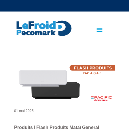
text.skipToContent
text.skipToNavigation
01 mai 2025
Produits | Flash Produits Mataï General