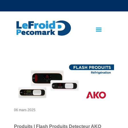
text.skipToContent
text.skipToNavigation
06 mars 2025
Produits | Flash Produits Detecteur AKO