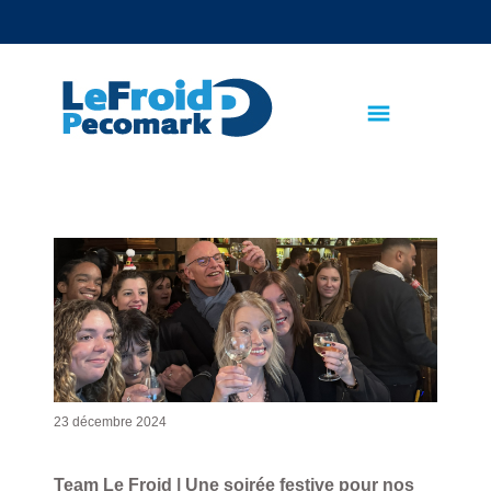
text.skipToContent
text.skipToNavigation
23 décembre 2024
Team Le Froid | Une soirée festive pour nos