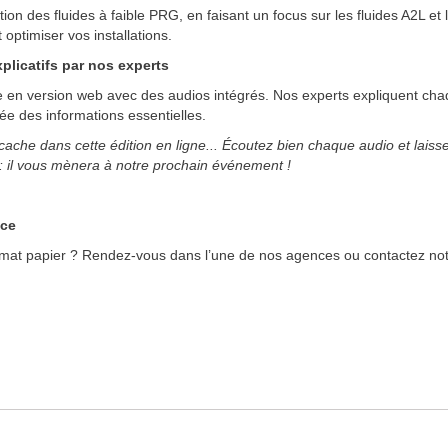
n des fluides à faible PRG, en faisant un focus sur les fluides A2L et
 optimiser vos installations.
plicatifs par nos experts
e en version web avec des audios intégrés. Nos experts expliquent c
iée des informations essentielles.
e cache dans cette édition en ligne... Écoutez bien chaque audio et lai
e : il vous mènera à notre prochain événement !
nce
mat papier ? Rendez-vous dans l’une de nos agences ou contactez notr