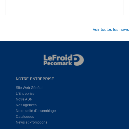
Voir toutes les news
NOTRE ENTREPRISE
Site Web Général
L'Entreprise
Notre ADN
Nos agences
Notre unité d'assemblage
Catalogues
News et Promotions