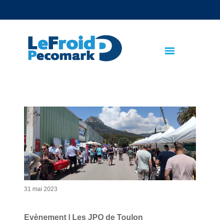
text.skipToContent
text.skipToNavigation
31 mai 2023
Evènement | Les JPO de Toulon