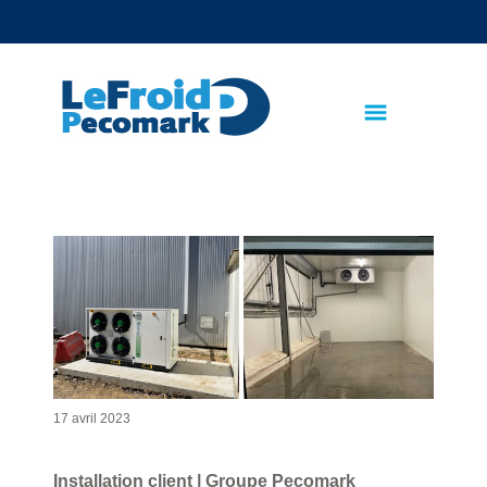
text.skipToContent
text.skipToNavigation
17 avril 2023
Installation client | Groupe Pecomark