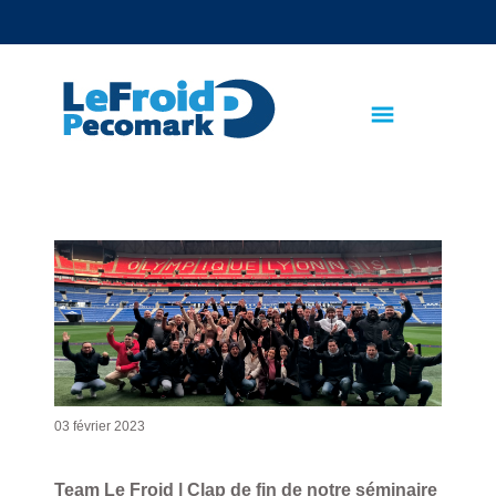
text.skipToContent
text.skipToNavigation
03 février 2023
Team Le Froid | Clap de fin de notre séminaire