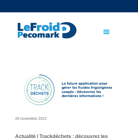
text.skipToContent
text.skipToNavigation
28 novembre 2022
Actualité | Trackdéchets : découvrez les