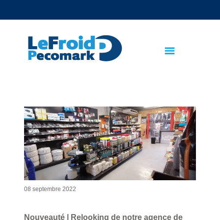
text.skipToContent
text.skipToNavigation
08 septembre 2022
Nouveauté | Relooking de notre agence de