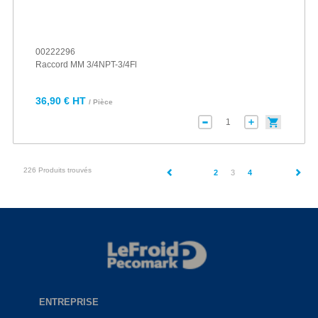
00222296
Raccord MM 3/4NPT-3/4Fl
36,90 € HT
/ Pièce
226 Produits trouvés
(current)
2
3
4
ENTREPRISE