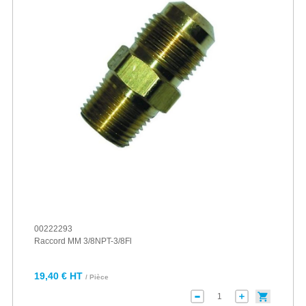
00222293
Raccord MM 3/8NPT-3/8Fl
19,40 € HT
/ Pièce