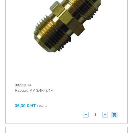
00222074
Raccord MM 3/4Fl-3/4Fl
36,30 € HT
/ Pièce