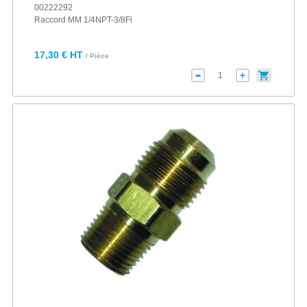
00222292
Raccord MM 1/4NPT-3/8Fl
17,30 € HT
/ Pièce