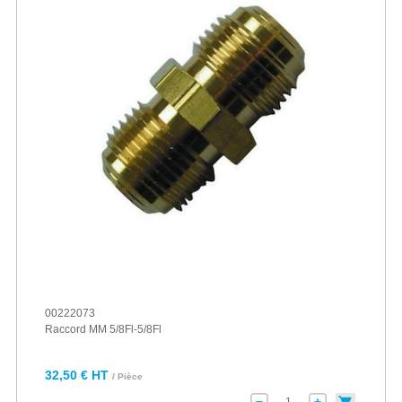
00222073
Raccord MM 5/8Fl-5/8Fl
32,50 € HT
/ Pièce