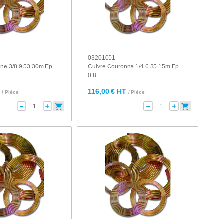
03201001
ne 3/8 9.53 30m Ep
Cuivre Couronne 1/4 6.35 15m Ep
0.8
T
116,00 € HT
/ Pièce
/ Pièce