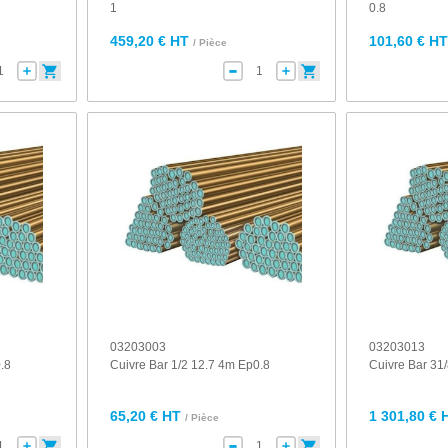
1
0.8
459,20 € HT
101,60 € H
/ Pièce
03203003
03203013
.8
Cuivre Bar 1/2 12.7 4m Ep0.8
Cuivre Bar 31
65,20 € HT
1 301,80 € 
/ Pièce