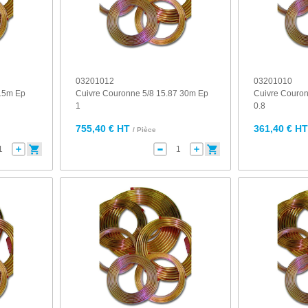
03201012
03201010
 15m Ep
Cuivre Couronne 5/8 15.87 30m Ep
Cuivre Couron
1
0.8
755,40 € HT
361,40 € H
/ Pièce