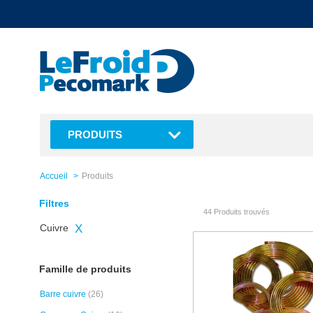
text.skipToContent
text.skipToNavigation
PRODUITS
Accueil
Produits
Filtres
44 Produits trouvés
Cuivre
X
Famille de produits
Barre cuivre
(26)