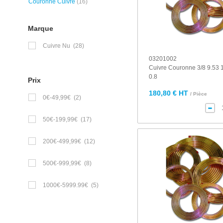
Couronne Cuivre
(16)
Marque
Cuivre Nu
(28)
03201002
Cuivre Couronne 3/8 9.53
0.8
Prix
180,80 € HT
/ Pièce
0€-49,99€
(2)
50€-199,99€
(17)
200€-499,99€
(12)
500€-999,99€
(8)
1000€-5999.99€
(5)