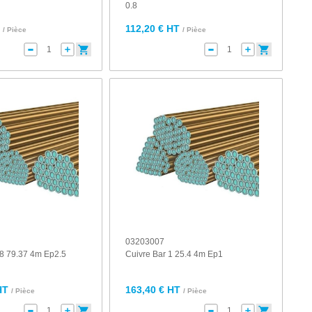
0.8
T
112,20 € HT
/ Pièce
/ Pièce
03203007
/8 79.37 4m Ep2.5
Cuivre Bar 1 25.4 4m Ep1
HT
163,40 € HT
/ Pièce
/ Pièce