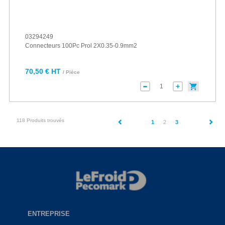
03294249
Connecteurs 100Pc Prol 2X0.35-0.9mm2
70,50 € HT
/ Pièce
118 Produits trouvés
(current)
1
2
3
ENTREPRISE