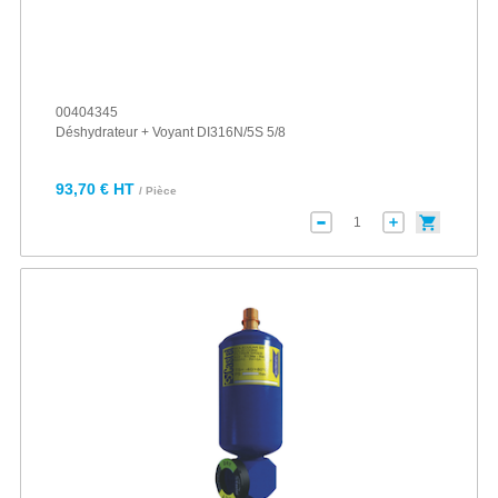
00404345
Déshydrateur + Voyant DI316N/5S 5/8
93,70 € HT
/ Pièce