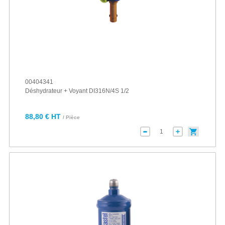
00404341
Déshydrateur + Voyant DI316N/4S 1/2
88,80 € HT
/ Pièce