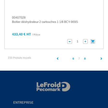
00407028
Boitier déshydrateur 2 cartouches 1 1/8 BCY-969S
433,40 € HT
/ Pièce
233 Produits trouvés
(current)
6
7
8
ENTREPRISE