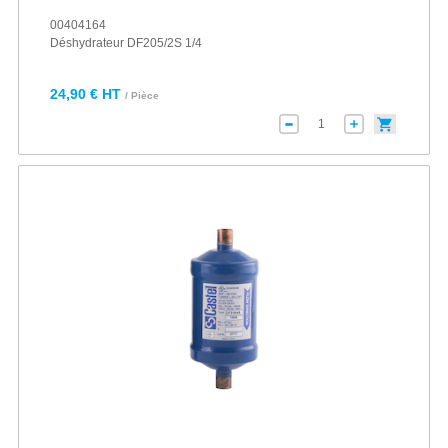
00404164
Déshydrateur DF205/2S 1/4
24,90 € HT
/ Pièce