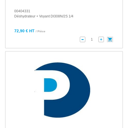
00404331
Déshydrateur + Voyant DI308N/2S 1/4
72,90 € HT
/ Pièce