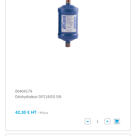
00404179
Déshydrateur DF216/5S 5/8
42,30 € HT
/ Pièce