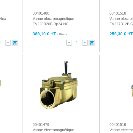
00401480
00401518
Atex
Vanne électromagnétique
Vanne électr
EV220B20B Rp34 NC
EV227B12B G1
389,10 € HT
256,30 € H
/ Pièce
00401479
00401519
Vanne électromagnétique
Vanne électr