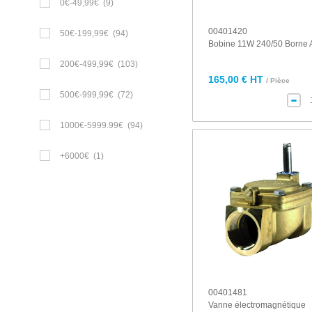
0€-49,99€
(9)
00401420
50€-199,99€
(94)
Bobine 11W 240/50 Borne 
200€-499,99€
(103)
165,00 € HT
/ Pièce
500€-999,99€
(72)
1000€-5999.99€
(94)
+6000€
(1)
00401481
Vanne électromagnétique