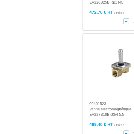
EV220B25B Rp1 NC
472,70 € HT
/ Pièce
00401523
Vanne électromagnétique
EV227B18B G3/4 5.5
469,40 € HT
/ Pièce