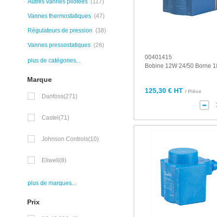
Autres vannes pilotées
(117)
Vannes thermostatiques
(47)
Régulateurs de pression
(38)
Vannes pressostatiques
(26)
00401415
plus de catégories...
Bobine 12W 24/50 Borne 
Marque
125,30 € HT
/ Pièce
Danfoss
(271)
Castel
(71)
Johnson Controls
(10)
Eliwell
(8)
plus de marques...
Prix