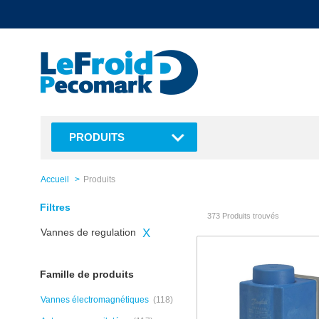
text.skipToContent
text.skipToNavigation
PRODUITS
Accueil
Produits
Filtres
373 Produits trouvés
Vannes de regulation
X
Famille de produits
Vannes électromagnétiques
(118)