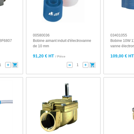
00580036
03401055
18F6807
Bobine aimant induit d'électrovanne
Bobine 10W 1
de 10 mm
vanne électro
91,20 € HT
109,00 € H
/ Pièce