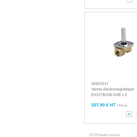
00401517
Vanne électromagnétique
EV227B10B G3/8 1.5
207,90 € HT
/ Pièce
373 Produits trouvés