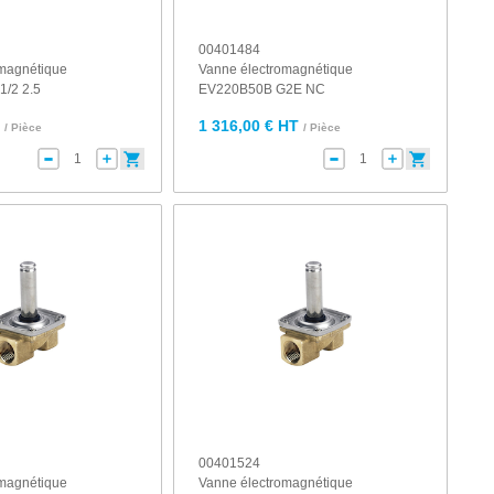
00401484
omagnétique
Vanne électromagnétique
/2 2.5
EV220B50B G2E NC
T
1 316,00 € HT
/ Pièce
/ Pièce
00401524
omagnétique
Vanne électromagnétique