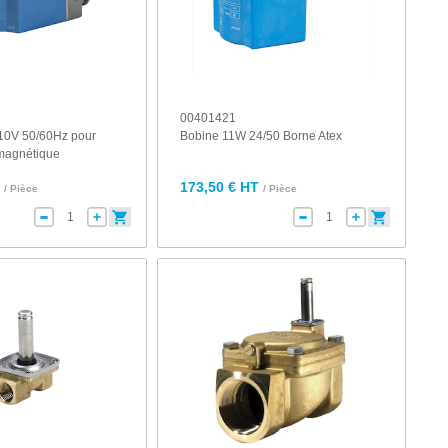
00401421
10V 50/60Hz pour
Bobine 11W 24/50 Borne Atex
magnétique
T
173,50 € HT
/ Pièce
/ Pièce