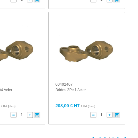
00402407
/4 Acier
Brides 2Pc 1 Acier
T
208,00 € HT
/ Kit (Jeu)
/ Kit (Jeu)