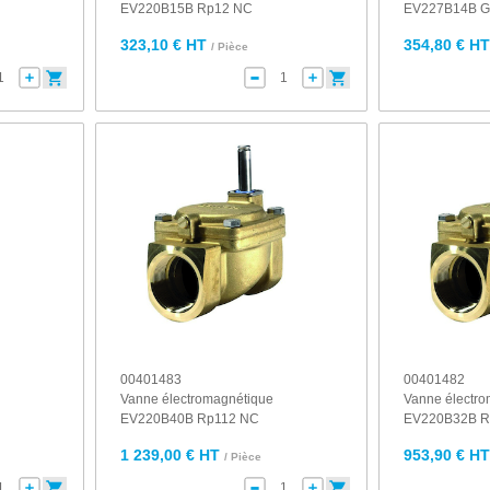
EV220B15B Rp12 NC
EV227B14B G1
323,10 € HT
354,80 € H
/ Pièce
00401483
00401482
Vanne électromagnétique
Vanne électr
EV220B40B Rp112 NC
EV220B32B R
1 239,00 € HT
953,90 € H
/ Pièce