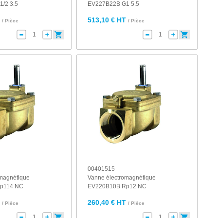
/2 3.5
EV227B22B G1 5.5
T
513,10 € HT
/ Pièce
/ Pièce
00401515
omagnétique
Vanne électromagnétique
p114 NC
EV220B10B Rp12 NC
T
260,40 € HT
/ Pièce
/ Pièce