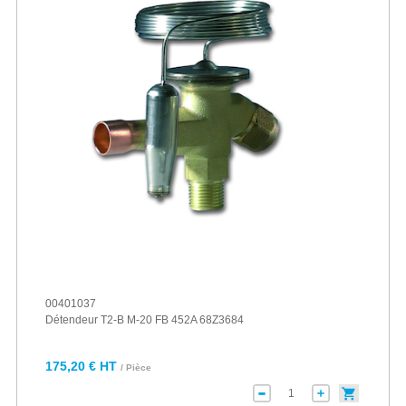
00401037
Détendeur T2-B M-20 FB 452A 68Z3684
175,20 € HT
/ Pièce