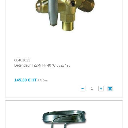
00401023
Détendeur TZ2-N FF 407C 68Z3496
145,30 € HT
/ Pièce