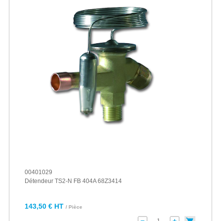
00401029
Détendeur TS2-N FB 404A 68Z3414
143,50 € HT
/ Pièce