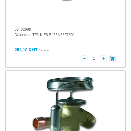
03402968
Détendeur TE2-N FB R455A 68Z7501
254,10 € HT
/ Pièce