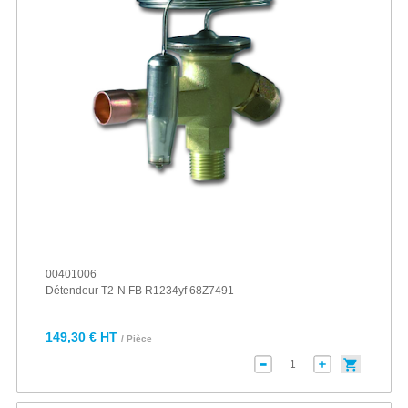
00401006
Détendeur T2-N FB R1234yf 68Z7491
149,30 € HT
/ Pièce