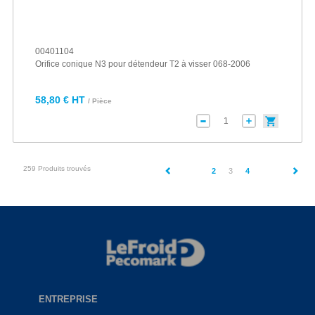
00401104
Orifice conique N3 pour détendeur T2 à visser 068-2006
58,80 € HT
/ Pièce
259 Produits trouvés
(current)
2
3
4
ENTREPRISE