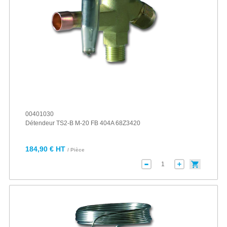
00401030
Détendeur TS2-B M-20 FB 404A 68Z3420
184,90 € HT
/ Pièce