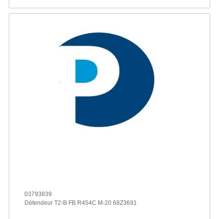
03793839
Détendeur T2-B FB R454C M-20 68Z3691