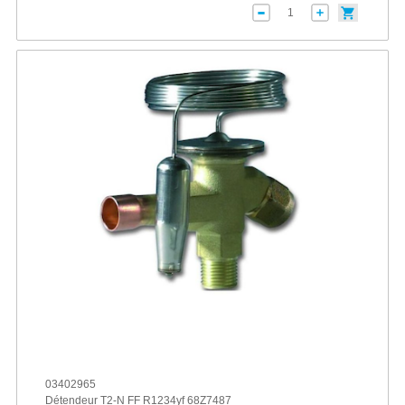
03402965
Détendeur T2-N FF R1234yf 68Z7487