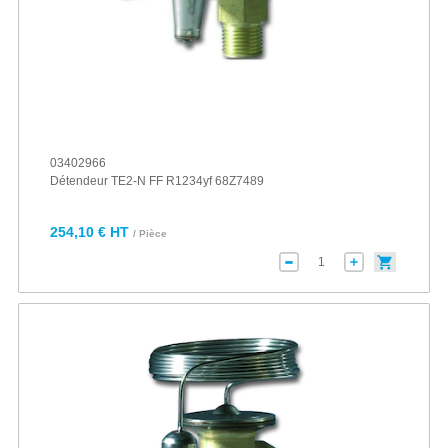
03402966
Détendeur TE2-N FF R1234yf 68Z7489
254,10 € HT
/ Pièce