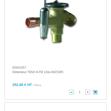
00401057
Détendeur TEN2-N FB 134a 68Z3385
252,80 € HT
/ Pièce