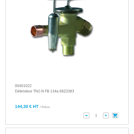
00401022
Détendeur TN2-N FB 134a 68Z3383
144,30 € HT
/ Pièce