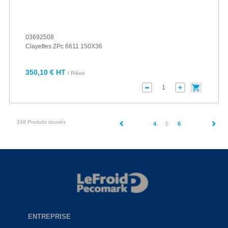
03692508
Clayettes 2Pc 6611 150X36
350,10 € HT
/ Pièce
248 Produits trouvés
(current)
4
5
6
ENTREPRISE