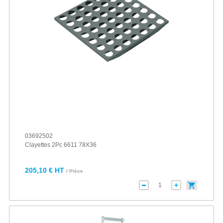
03692502
Clayettes 2Pc 6611 78X36
205,10 € HT
/ Pièce