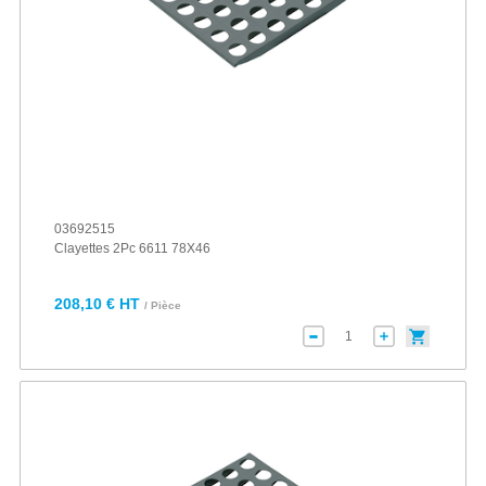
03692515
Clayettes 2Pc 6611 78X46
208,10 € HT
/ Pièce