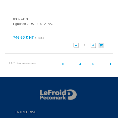
03397413
Egouttoir Z DS190 012 PVC
746,60 € HT
/ Pièce
1 031 Produits trouvés
(current)
4
5
6
ENTREPRISE