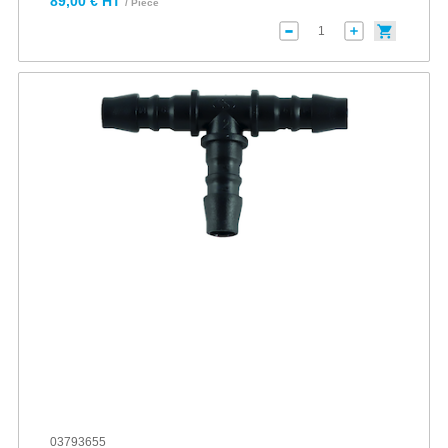
89,00 € HT
/ Pièce
03793655