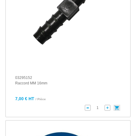
03295152
Raccord MM 16mm
7,00 € HT
/ Pièce