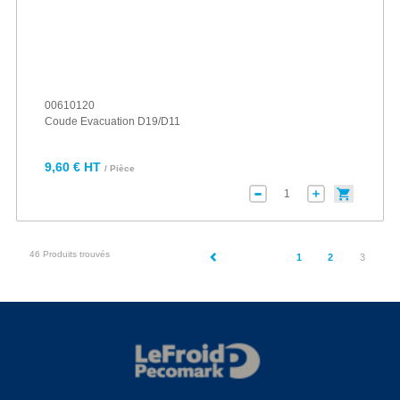
00610120
Coude Evacuation D19/D11
9,60 € HT
/ Pièce
46 Produits trouvés
(current
1
2
3