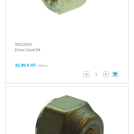
00222034
Ecrou Court 3/4
32,90 € HT
/ Pièce