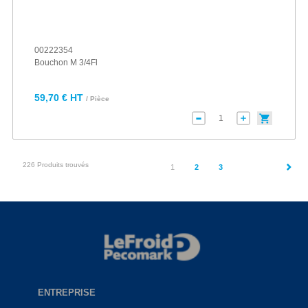
00222354
Bouchon M 3/4Fl
59,70 € HT
/ Pièce
226 Produits trouvés
(current)
1
2
3
ENTREPRISE