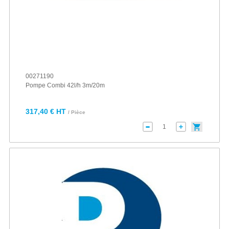
00271190
Pompe Combi 42l/h 3m/20m
317,40 € HT
/ Pièce