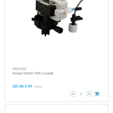
00271122
Pompe SI2052 70l/h Cassette
207,90 € HT
/ Pièce