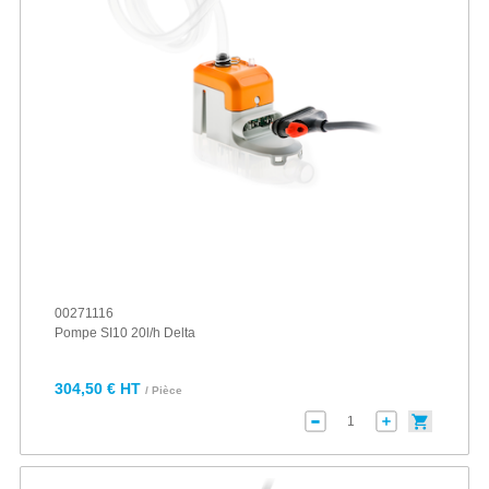
00271116
Pompe SI10 20l/h Delta
304,50 € HT
/ Pièce