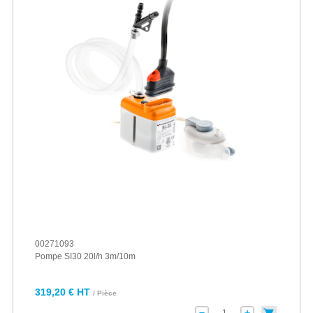
00271093
Pompe SI30 20l/h 3m/10m
319,20 € HT
/ Pièce