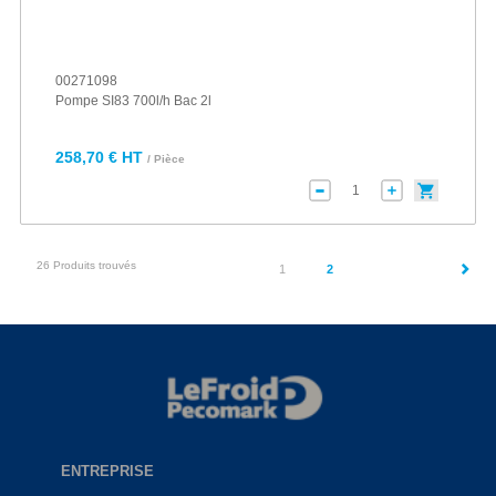
00271098
Pompe SI83 700l/h Bac 2l
258,70 € HT
/ Pièce
26 Produits trouvés
(current)
1
2
ENTREPRISE