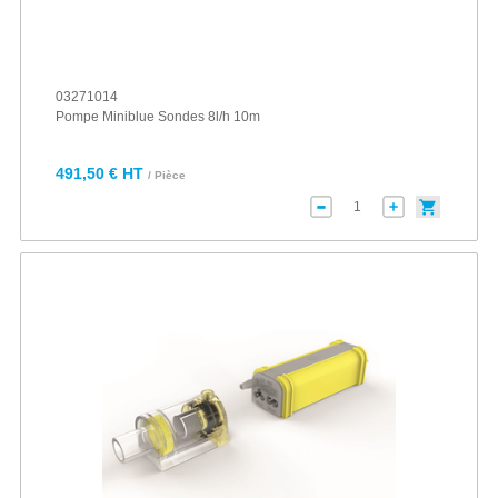
03271014
Pompe Miniblue Sondes 8l/h 10m
491,50 € HT
/ Pièce